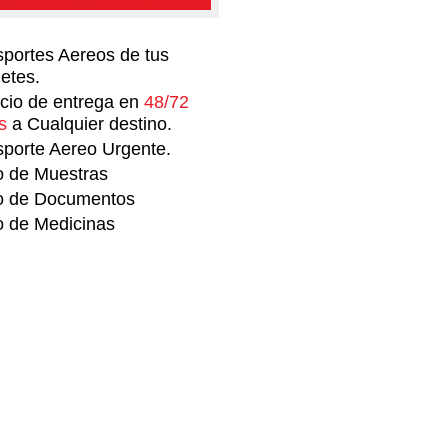
sportes Aereos de tus
etes.
icio de entrega en
48/72
s
a Cualquier destino.
sporte Aereo Urgente.
o de Muestras
o de Documentos
o de Medicinas
ertura
den en Cualquier estado de los
y Canada!