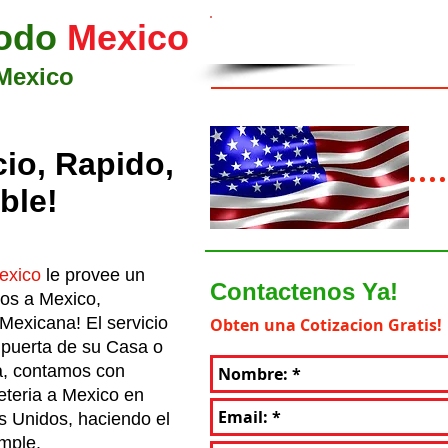
odo
Mexico
Llamanos: 956-307
Mexico
cio, Rapido,
ble!
exico
le provee un
Contactenos Ya!
ios a Mexico,
Mexicana! El servicio
Obten una Cotizacion Gratis!
 puerta de su Casa o
a, contamos con
eteria a Mexico en
s Unidos, haciendo el
imple.