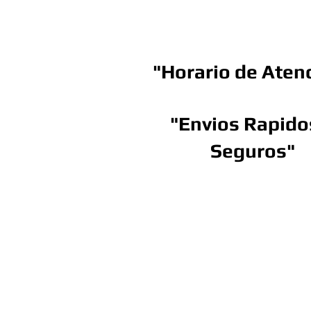
Doral FL 331
"Horario de Aten
Lun-Vie 10am -
"Envios Rapido
Seguros"
Tel: 956-307-643