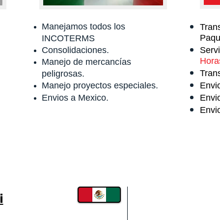
Manejamos todos los
Tran
Paqu
INCOTERMS
Consolidaciones.
Serv
Hora
Manejo de mercancías
Tran
peligrosas.
Manejo proyectos especiales.
Envi
Envios a Mexico.
Envi
Envi
Areas de Cob
i
Recojemos tu Or
Estados Unidos 
St