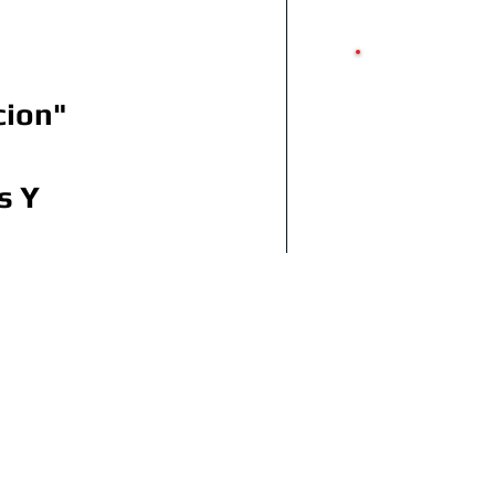
66
Miami
cion"
Chicago
 4pm
Carolina del
s Y
Norte
Texas
9