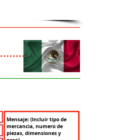
-6439 (Call or Text)